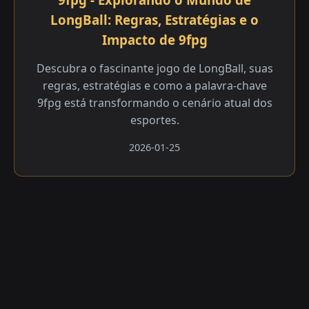
LongBall: Regras, Estratégias e o
Impacto de 9fpg
Descubra o fascinante jogo de LongBall, suas
regras, estratégias e como a palavra-chave
9fpg está transformando o cenário atual dos
esportes.
2026-01-25