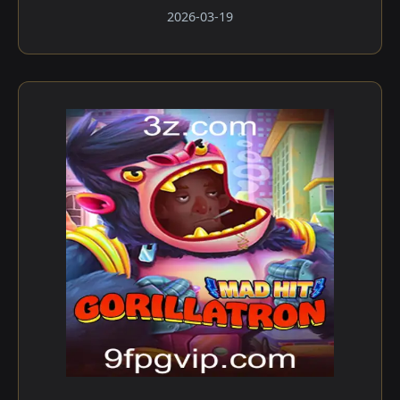
2026-03-19