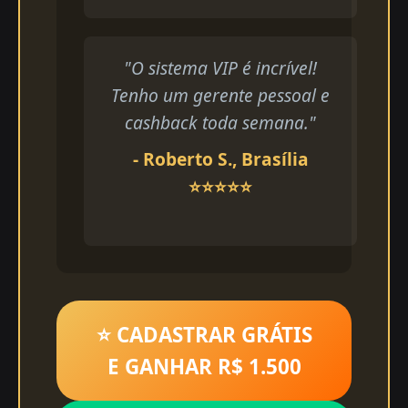
"O sistema VIP é incrível!
Tenho um gerente pessoal e
cashback toda semana."
- Roberto S., Brasília
⭐⭐⭐⭐⭐
⭐ CADASTRAR GRÁTIS
E GANHAR R$ 1.500