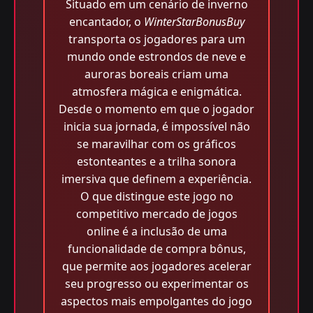
Situado em um cenário de inverno
encantador, o
WinterStarBonusBuy
transporta os jogadores para um
mundo onde estrondos de neve e
auroras boreais criam uma
atmosfera mágica e enigmática.
Desde o momento em que o jogador
inicia sua jornada, é impossível não
se maravilhar com os gráficos
estonteantes e a trilha sonora
imersiva que definem a experiência.
O que distingue este jogo no
competitivo mercado de jogos
online é a inclusão de uma
funcionalidade de compra bônus,
que permite aos jogadores acelerar
seu progresso ou experimentar os
aspectos mais empolgantes do jogo