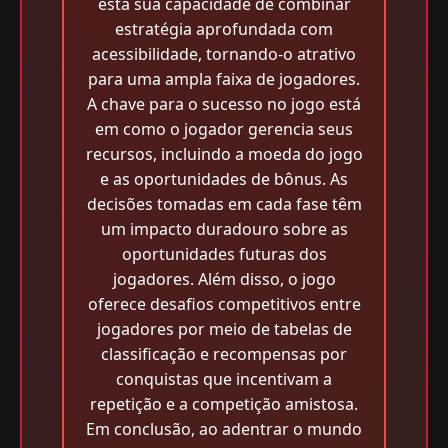
está sua capacidade de combinar
estratégia aprofundada com
acessibilidade, tornando-o atrativo
para uma ampla faixa de jogadores.
A chave para o sucesso no jogo está
em como o jogador gerencia seus
recursos, incluindo a moeda do jogo
e as oportunidades de bônus. As
decisões tomadas em cada fase têm
um impacto duradouro sobre as
oportunidades futuras dos
jogadores. Além disso, o jogo
oferece desafios competitivos entre
jogadores por meio de tabelas de
classificação e recompensas por
conquistas que incentivam a
repetição e a competição amistosa.
Em conclusão, ao adentrar o mundo