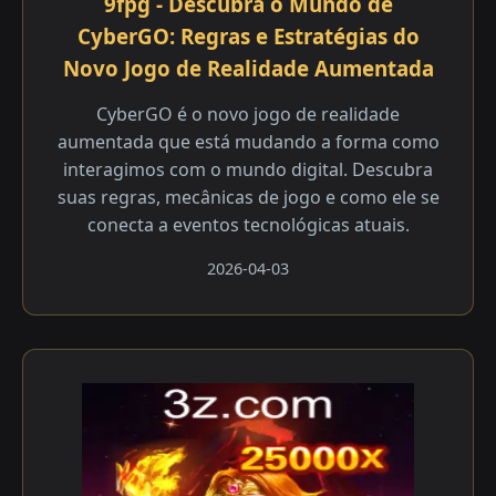
9fpg - Descubra o Mundo de
CyberGO: Regras e Estratégias do
Novo Jogo de Realidade Aumentada
CyberGO é o novo jogo de realidade
aumentada que está mudando a forma como
interagimos com o mundo digital. Descubra
suas regras, mecânicas de jogo e como ele se
conecta a eventos tecnológicas atuais.
2026-04-03