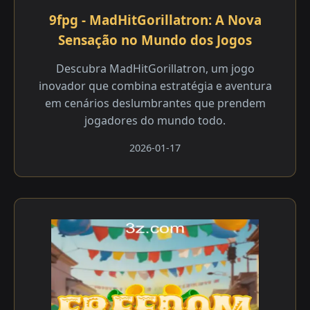
9fpg - MadHitGorillatron: A Nova
Sensação no Mundo dos Jogos
Descubra MadHitGorillatron, um jogo
inovador que combina estratégia e aventura
em cenários deslumbrantes que prendem
jogadores do mundo todo.
2026-01-17