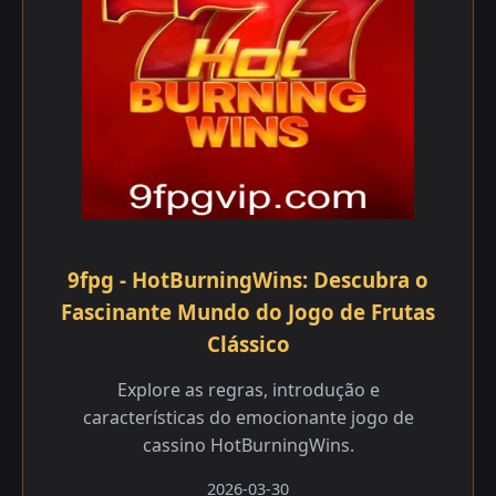
9fpg - HotBurningWins: Descubra o
Fascinante Mundo do Jogo de Frutas
Clássico
Explore as regras, introdução e
características do emocionante jogo de
cassino HotBurningWins.
2026-03-30