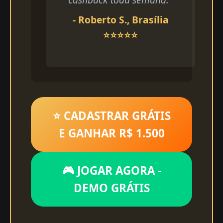
- Roberto S., Brasília
⭐⭐⭐⭐⭐
⭐ CADASTRAR GRÁTIS
E GANHAR R$ 1.500
🎮 JOGAR AGORA -
DEMO GRÁTIS