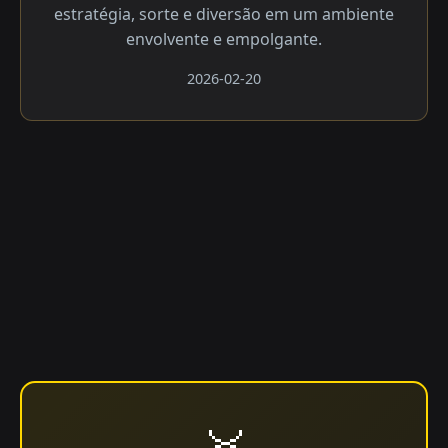
estratégia, sorte e diversão em um ambiente
envolvente e empolgante.
2026-02-20