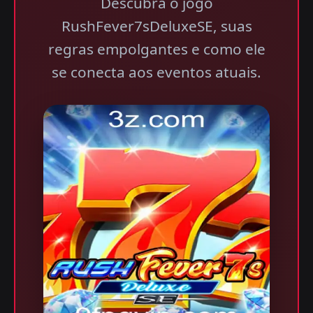
Descubra o jogo
RushFever7sDeluxeSE, suas
regras empolgantes e como ele
se conecta aos eventos atuais.