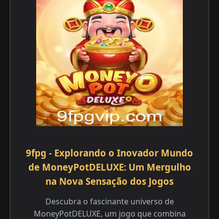
9fpg - Explorando o Inovador Mundo
de MoneyPotDELUXE: Um Mergulho
na Nova Sensação dos Jogos
Descubra o fascinante universo de
MoneyPotDELUXE, um jogo que combina