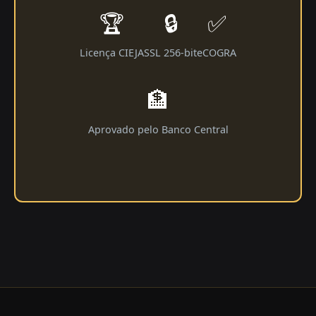
🏆
🔒
✅
Licença CIEJA
SSL 256-bit
eCOGRA
🏦
Aprovado pelo Banco Central