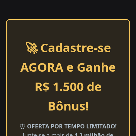
🚀 Cadastre-se
AGORA e Ganhe
R$ 1.500 de
Bônus!
⏰
OFERTA POR TEMPO LIMITADO!
Junte-se a mais de
1,2 milhão de