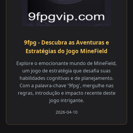
9fpg - Descubra as Aventuras e
Estratégias do Jogo MineField
Explore o emocionante mundo de MineField,
um jogo de estratégia que desafia suas
habilidades cognitivas e de planejamento.
Com a palavra-chave '9fpg', mergulhe nas
regras, introdução e impacto recente deste
jogo intrigante.
2026-04-10