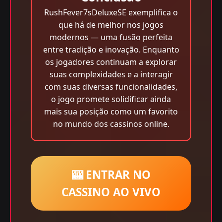
RushFever7sDeluxeSE exemplifica o
que há de melhor nos jogos
modernos — uma fusão perfeita
entre tradição e inovação. Enquanto
os jogadores continuam a explorar
suas complexidades e a interagir
com suas diversas funcionalidades,
o jogo promete solidificar ainda
mais sua posição como um favorito
no mundo dos cassinos online.
🎰 ENTRAR NO
CASSINO AO VIVO