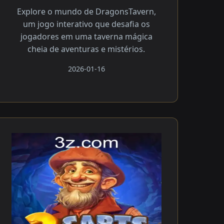
Explore o mundo de DragonsTavern,
um jogo interativo que desafia os
jogadores em uma taverna mágica
cheia de aventuras e mistérios.
2026-01-16