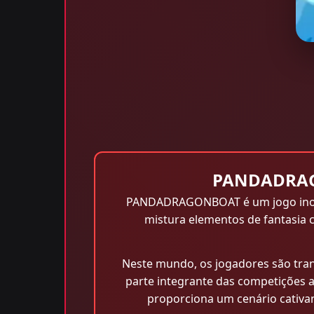
PANDADRAGO
PANDADRAGONBOAT é um jogo inova
mistura elementos de fantasia c
Neste mundo, os jogadores são tran
parte integrante das competições 
proporciona um cenário cativan