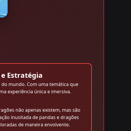
 Estratégia
r do mundo. Com uma temática que
ma experiência única e imersiva.
dragões não apenas existem, mas são
ação inusitada de pandas e dragões
ploradas de maneira envolvente.