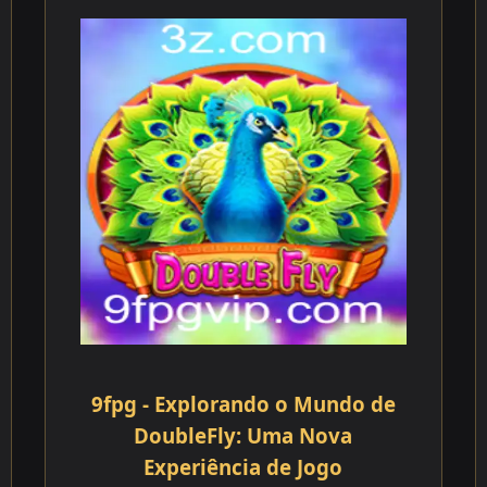
9fpg - Explorando o Mundo de
DoubleFly: Uma Nova
Experiência de Jogo