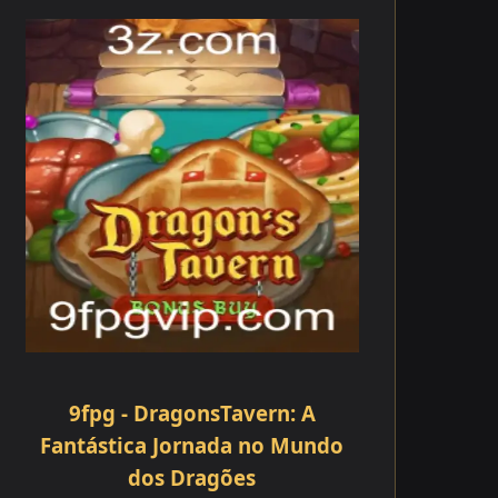
9fpg - DragonsTavern: A
Fantástica Jornada no Mundo
dos Dragões