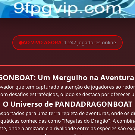
AO VIVO AGORA
- 1.247 jogadores online
NBOAT: Um Mergulho na Aventura e
dor que tem capturado a atenção de jogadores ao redo
om desafios estratégicos, o jogo se destaca por oferecer u
O Universo de PANDADRAGONBOAT
sportados para uma terra repleta de aventuras, onde os 
aquáticas conhecidas como "Regatas do Dragão". A combin
te, onde a amizade e a rivalidade entre as espécies são ex