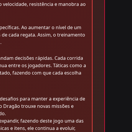
velocidade, resistência e manobra ao
ecíficas. Ao aumentar o nível de um
 de cada regata. Assim, o treinamento
.
andam decisões rápidas. Cada corrida
a entre os jogadores. Táticas como a
ltado, fazendo com que cada escolha
desafios para manter a experiência de
do Dragão trouxe novas missões e
do.
xpandir, fazendo deste jogo uma das
s e itens, ele continua a evoluir,