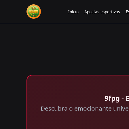
Início
Apostas esportivas
E
9fpg -
Descubra o emocionante univ