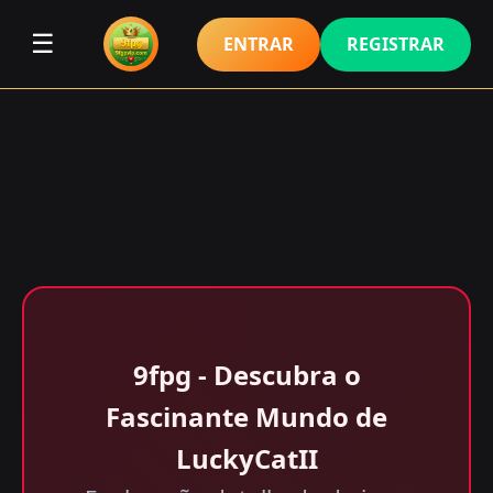
☰
ENTRAR
REGISTRAR
9fpg - Descubra o
Fascinante Mundo de
LuckyCatII