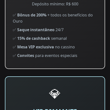
Depósito mínimo: R$ 600
✅
Bônus de 200%
+ todos os benefícios do
Ouro
✅
Saque instantâneo
24/7
✅
15% de cashback
semanal
✅
Mesa VIP exclusiva
no cassino
✅
Convites
para eventos especiais
💎