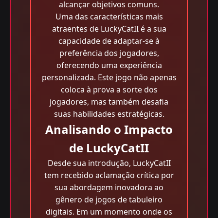
alcançar objetivos comuns.
Uma das características mais
atraentes de LuckyCatII é a sua
capacidade de adaptar-se à
preferência dos jogadores,
oferecendo uma experiência
personalizada. Este jogo não apenas
coloca à prova a sorte dos
jogadores, mas também desafia
suas habilidades estratégicas.
Analisando o Impacto
de LuckyCatII
Desde sua introdução, LuckyCatII
tem recebido aclamação crítica por
sua abordagem inovadora ao
gênero de jogos de tabuleiro
digitais. Em um momento onde os