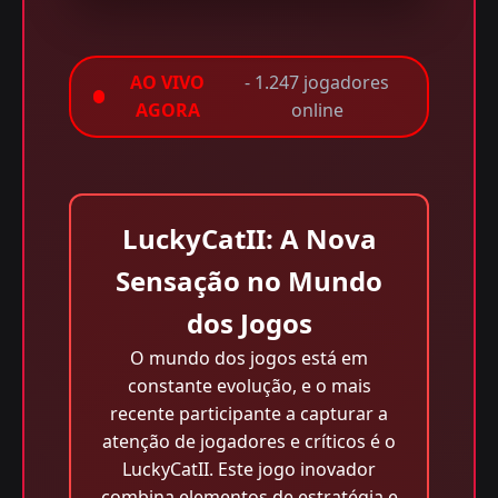
AO VIVO
- 1.247 jogadores
AGORA
online
LuckyCatII: A Nova
Sensação no Mundo
dos Jogos
O mundo dos jogos está em
constante evolução, e o mais
recente participante a capturar a
atenção de jogadores e críticos é o
LuckyCatII. Este jogo inovador
combina elementos de estratégia e