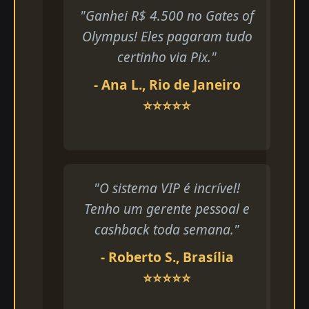
"Ganhei R$ 4.500 no Gates of
Olympus! Eles pagaram tudo
certinho via Pix."
- Ana L., Rio de Janeiro
⭐⭐⭐⭐⭐
"O sistema VIP é incrível!
Tenho um gerente pessoal e
cashback toda semana."
- Roberto S., Brasília
⭐⭐⭐⭐⭐