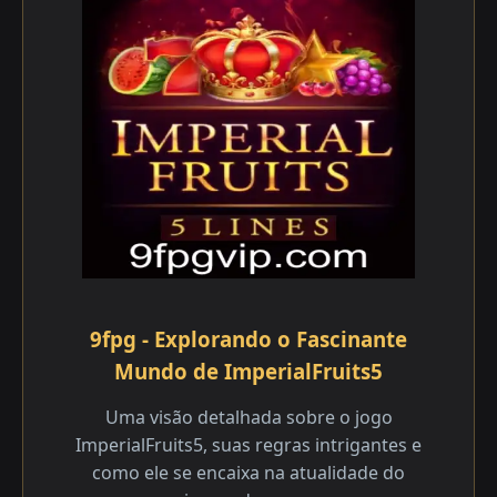
9fpg - Explorando o Fascinante
Mundo de ImperialFruits5
Uma visão detalhada sobre o jogo
ImperialFruits5, suas regras intrigantes e
como ele se encaixa na atualidade do